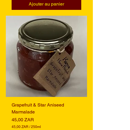
0
Ajouter au panier
Z
A
R
p
a
r
2
5
0
M
i
l
l
i
l
i
t
r
e
s
Grapefruit & Star Aniseed
Marmalade
Prix
45,00 ZAR
45,00 ZAR
/
250ml