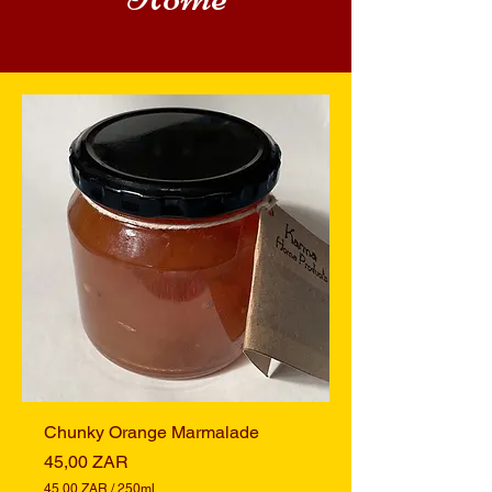
Chunky Orange Marmalade
Prix
45,00 ZAR
45,00 ZAR
/
250ml