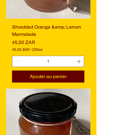
i
t
r
e
s
Shredded Orange &amp; Lemon
Marmalade
Prix
45,00 ZAR
45,00 ZAR
/
250ml
4
5
,
0
0
Ajouter au panier
Z
A
R
p
a
r
2
5
0
M
i