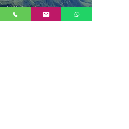
Zee Ndaba est l'une des deux seules
femmes guides de montagne en Afrique
du Sud et est largement reconnue comme
la meilleure guide du Drakensberg. Karma
Backpackers est fière d'avoir une
association étroite avec elle : Zee organise
des visites et nous fournissons
l'hébergement.
Zee (abréviation de Zimele, qui signifie «
Indépendant » en zoulou) a passé des
années à travailler dans l'industrie du
voyage au Royaume-Uni, mais est rentrée
chez elle dans le but d'élever les
communautés rurales d'où elle est
originaire. Non seulement elle est
hautement qualifiée, mais elle est
également une conteuse accomplie et
vous divertira avec des récits sur ses
racines zouloues, sa vie au Royaume-Uni,
la flore, la faune, la géologie et l'histoire du