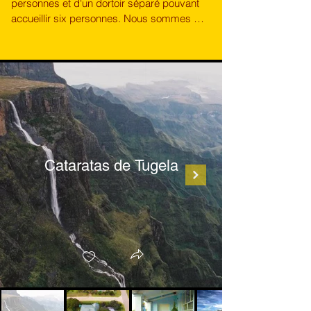
personnes et d'un dortoir séparé pouvant 
accueillir six personnes. Nous sommes 
dans une maison avec de grandes 
chambres (5 x 6 mètres), un salon/salle à 
manger et une grande cuisine. Après une 
longue journée de randonnée, vous 
apprécierez notre baignoire, et le dortoir 
extérieur dispose de ses propres douches 
et toilettes. Les parquets en bois, les poêles 
à bois dans le salon et la cuisine et les 
bouillottes à l'ancienne dans les lits lors des 
Cataratas de Tugela
froides nuits d'hiver contribuent à notre 
atmosphère chaleureuse. Lors des 
chaudes journées d'été, nos clients peuvent 
faire un barbecue sur notre terrasse ou 
discuter dans l'un des petits refuges de 
notre jardin.