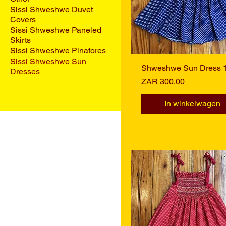
Sissi Shweshwe Duvet
Covers
Sissi Shweshwe Paneled
Skirts
Sissi Shweshwe Pinafores
Sissi Shweshwe Sun
Shweshwe Sun Dress 
Snel overzicht
Dresses
Prijs
ZAR 300,00
In winkelwagen