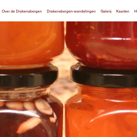
Over de Drakensbergen
Drakensbergen-wandelingen
Galerij
Kaarten
H