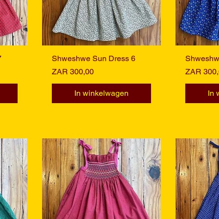
7
Shweshwe Sun Dress 6
Snel overzicht
Shweshwe
S
Prijs
Prijs
ZAR 300,00
ZAR 300,
In winkelwagen
In