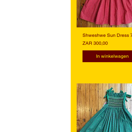
Shweshwe Sun Dress 
Snel overzicht
Prijs
ZAR 300,00
In winkelwagen