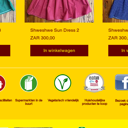
3
Shweshwe Sun Dress 2
Snel overzicht
Shweshwe
S
Prijs
Prijs
ZAR 300,00
ZAR 300,
In winkelwagen
In
aciliteiten
Supermarkten in de
Vegetarisch vriendelijk
Huishoudelijke
Bezoek 
buurt
producten te koop
pagin