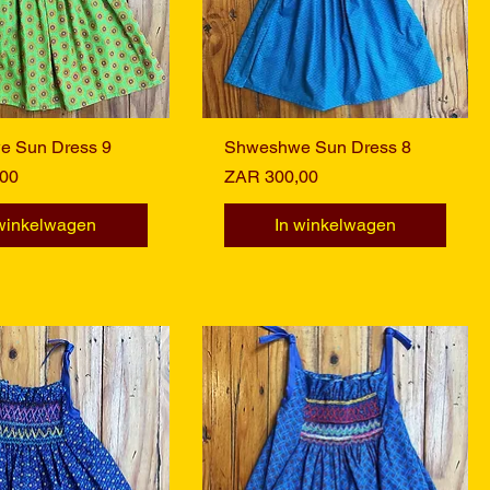
 Sun Dress 9
nel overzicht
Shweshwe Sun Dress 8
Snel overzicht
Prijs
00
ZAR 300,00
 winkelwagen
In winkelwagen