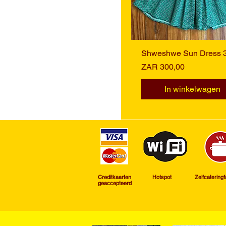
Shweshwe Sun Dress 
Snel overzicht
Prijs
ZAR 300,00
In winkelwagen
Creditkaarten
Hotspot
​Zelfcateringf
geaccepteerd