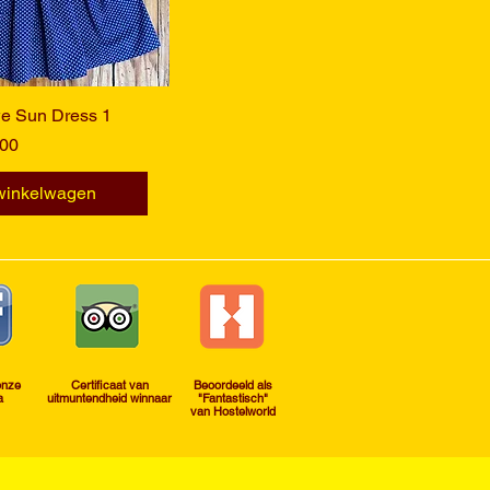
 Sun Dress 1
nel overzicht
00
 winkelwagen
onze
Certificaat van
Beoordeeld als
a
uitmuntendheid winnaar
"Fantastisch"
van Hostelworld