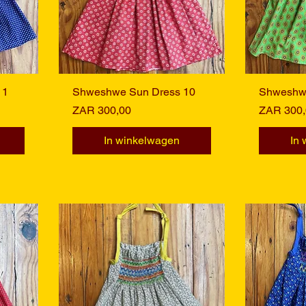
11
Shweshwe Sun Dress 10
Snel overzicht
Shweshwe
S
Prijs
Prijs
ZAR 300,00
ZAR 300,
In winkelwagen
In