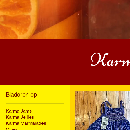
Karm
Bladeren op
Karma Jams
Karma Jellies
Karma Marmalades
Other