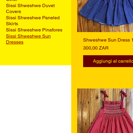
Sissi Shweshwe Duvet
Covers
Sissi Shweshwe Paneled
Skirts
Sissi Shweshwe Pinafores
Sissi Shweshwe Sun
Shweshwe Sun Dress 
Vista rapida
Dresses
Prezzo
300,00 ZAR
Aggiungi al carrell