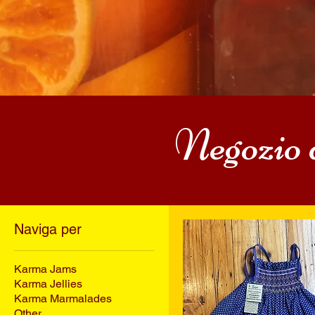
Negozio 
Naviga per
Karma Jams
Karma Jellies
Karma Marmalades
Other