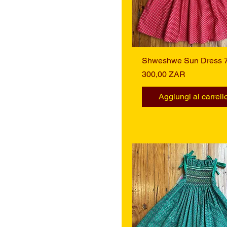
Shweshwe Sun Dress 
Vista rapida
Prezzo
300,00 ZAR
Aggiungi al carrell