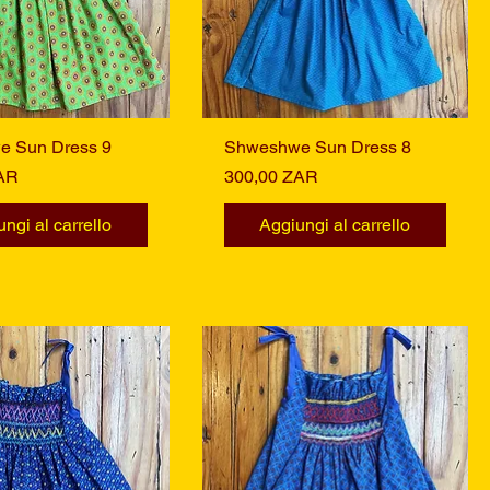
 Sun Dress 9
Vista rapida
Shweshwe Sun Dress 8
Vista rapida
Prezzo
AR
300,00 ZAR
ngi al carrello
Aggiungi al carrello