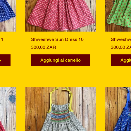
11
Shweshwe Sun Dress 10
Vista rapida
Shweshwe
Prezzo
Prezzo
300,00 ZAR
300,00 Z
o
Aggiungi al carrello
Aggiu