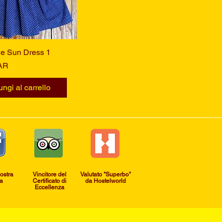
 Sun Dress 1
Vista rapida
AR
ngi al carrello
nostra
Vincitore del
Valutato "Superbo"
a
Certificato di
da Hostelworld
Eccellenza