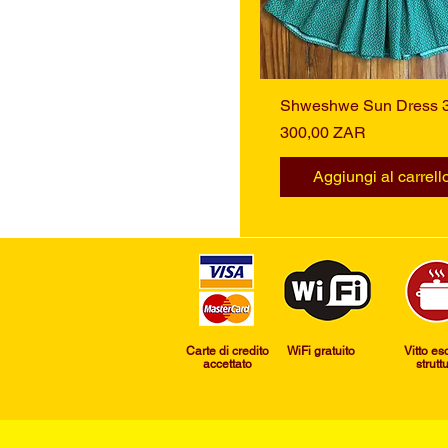
Shweshwe Sun Dress 
Vista rapida
Prezzo
300,00 ZAR
Aggiungi al carrell
Carte di credito
​WiFi gratuito
Vitto es
accettato
strutt