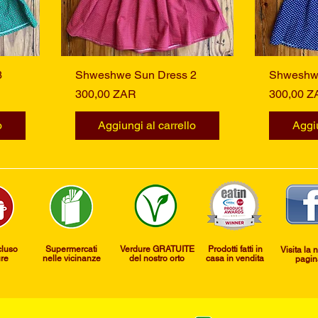
3
Shweshwe Sun Dress 2
Vista rapida
Shweshwe
Prezzo
Prezzo
300,00 ZAR
300,00 Z
o
Aggiungi al carrello
Aggiu
cluso
Supermercati
Verdure GRATUITE
​Prodotti fatti in
Visita la 
ure
nelle vicinanze
del nostro orto
casa in vendita
pagin