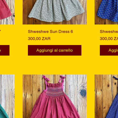
7
Shweshwe Sun Dress 6
Vista rapida
Shweshwe
Prezzo
Prezzo
300,00 ZAR
300,00 Z
o
Aggiungi al carrello
Aggiu