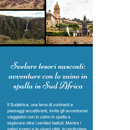
​Svelare tesori nascosti:
avventure con lo zaino in
spalla in Sud Africa
Il Sudafrica, una terra di contrasti e
paesaggi accattivanti, invita gli avventurosi
viaggiatori con lo zaino in spalla a
esplorare oltre i sentieri battuti. Mentre i
safari iconici e le vivaci città, in particolare