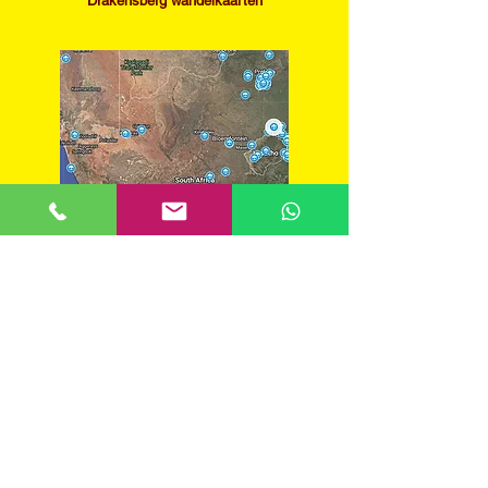
Drakensberg wandelkaarten
Zuid-Afrika backpackersgids
BACKPACKERS