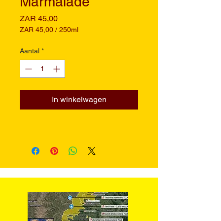
Marmalade
Prijs
ZAR 45,00
ZAR 45,00
/
250ml
ZAR 45,00
per
Aantal
*
250
Milliliters
In winkelwagen