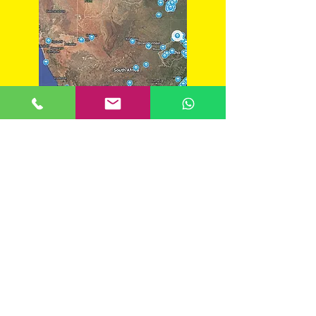
Zuid-Afrika backpackersgids
BACKPACKERS
DRAKENSBERG
ZUID-AFRIKA