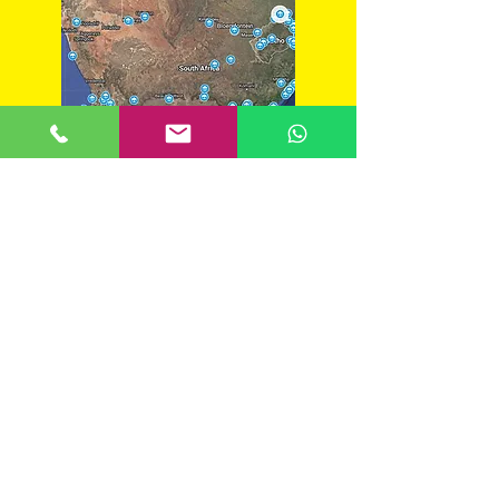
Zuid-Afrika backpackersgids
BACKPACKERS
DRAKENSBERG
ZUID-AFRIKA