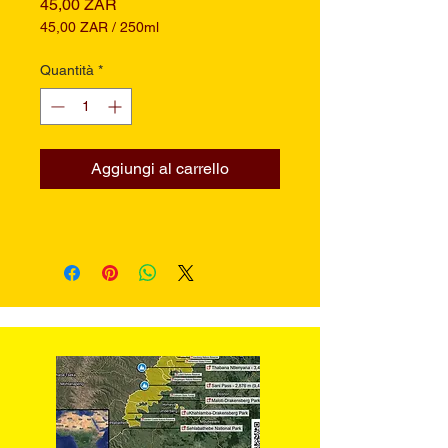
Prezzo
45,00 ZAR
45,00 ZAR
/
250ml
45,00 ZAR
ogni
Quantità
*
250
Millilitri
Aggiungi al carrello