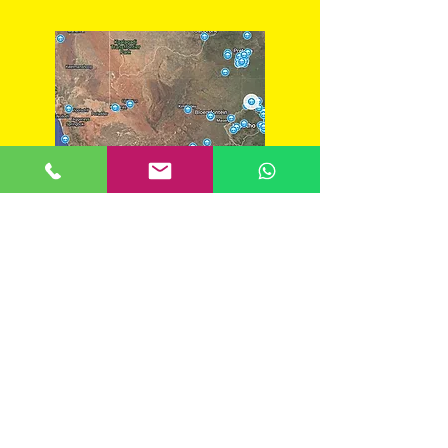
​Guida per backpackers in Sud
Africa
​BACKPACKER