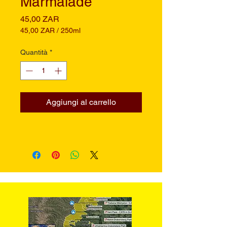
Marmalade
Prezzo
45,00 ZAR
45,00 ZAR
/
250ml
45,00 ZAR
ogni
Quantità
*
250
Millilitri
Aggiungi al carrello