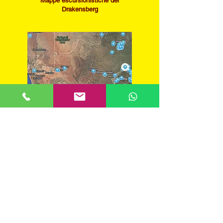
Mappe escursionistiche del
Drakensberg
​Guida per backpackers in Sud
Africa