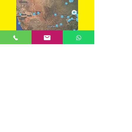
​Guida per backpackers in Sud
Africa
​BACKPACKER
​REGIONE DEL
DRAKENSBERG
SUD AFRICA