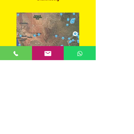
​Guía para mochileros de Sudáfrica
​MOCHILEROS