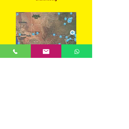
​Guía para mochileros de Sudáfrica
​MOCHILEROS