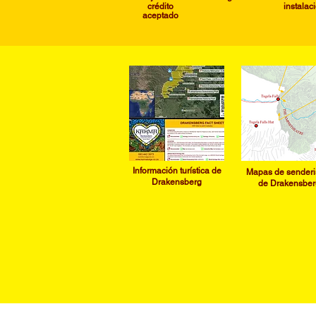
crédito
instalac
aceptado
I
nformación turística de
​Mapas de sender
Drakensberg
de Drakensber