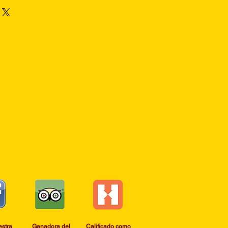
estra
Ganadora del
​Calificado como