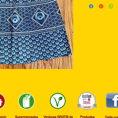
vicio
​Supermercados
​Verduras GRATIS de
​Productos
​Visita nu