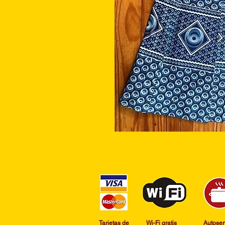
​Tarjetas de
Wi-Fi gratis
​Autoser