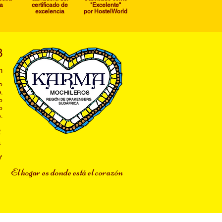
a
certificado de
"Excelente"
excelencia
por HostelWorld
3
m
o
p
,
​MOCHILEROS
o
REGIÓN DE DRAKENBERG
SUDÁFRICA
o
.
2
a
'
​El hogar es donde está el corazón