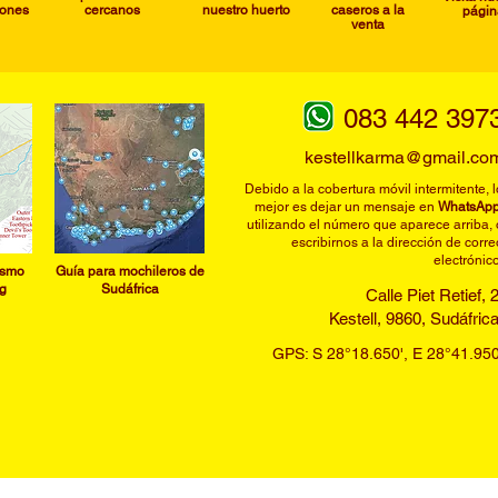
iones
cercanos
nuestro huerto
caseros a la
págin
venta
083 442 397
kestellkarma@gmail.co
Debido a la cobertura móvil intermitente, l
mejor es dejar un mensaje en
WhatsAp
utilizando el número que aparece arriba, 
escribirnos a la dirección de corre
electrónico
ismo
​Guía para mochileros de
g
Sudáfrica
​Calle Piet Retief, 
Kestell, 9860, Sudáfric
GPS: S 28°18.650', E 28°41.950