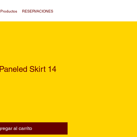
o Productos
RESERVACIONES
aneled Skirt 14
regar al carrito