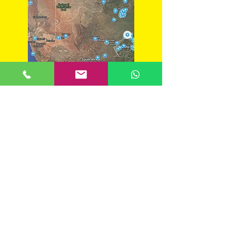
​Guía para mochileros de Sudáfrica
​MOCHILEROS
REGIÓN DE DRAKENBERG
SUDÁFRICA