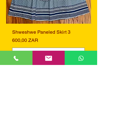
Shweshwe Paneled Skirt 3
Preis
600,00 ZAR
In den Warenkorb