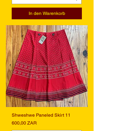
In den Warenkorb
Shweshwe Paneled Skirt 11
Preis
600,00 ZAR