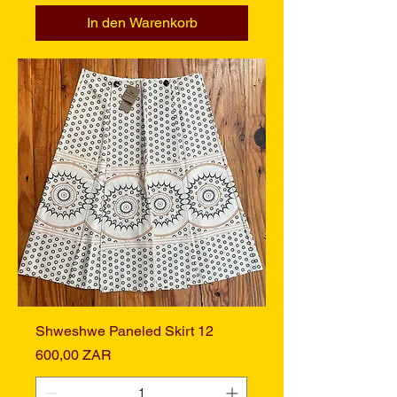
In den Warenkorb
Shweshwe Paneled Skirt 12
Preis
600,00 ZAR