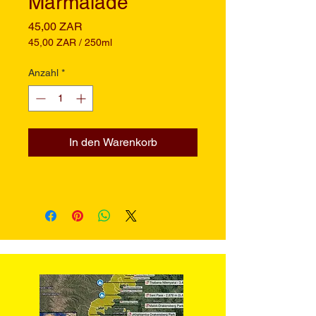
Marmalade
Preis
45,00 ZAR
45,00 ZAR
/
250ml
45,00 ZAR
pro
Anzahl
*
250
Milliliter
In den Warenkorb