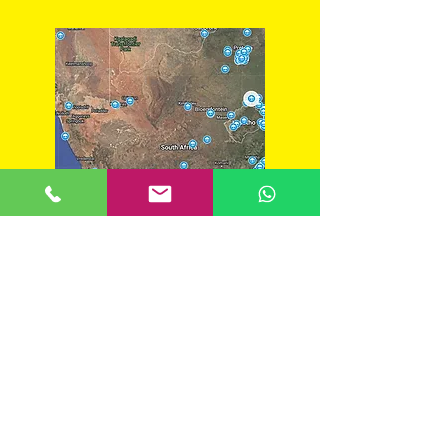
Karte für Rucksacktouristen in
Südafrika
BACKPACKER-