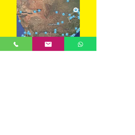
Karte für Rucksacktouristen in
Südafrika
BACKPACKER-
HERBERG
DRAKENSBERGE
SÜDAFRIKA